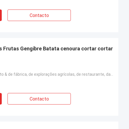
Contacto
s Frutas Gengibre Batata cenoura cortar cortar
o
Hotéis, alimento & de fábrica, de explorações agrícolas, de restaurante, da casa de uso, de retalho,
Contacto