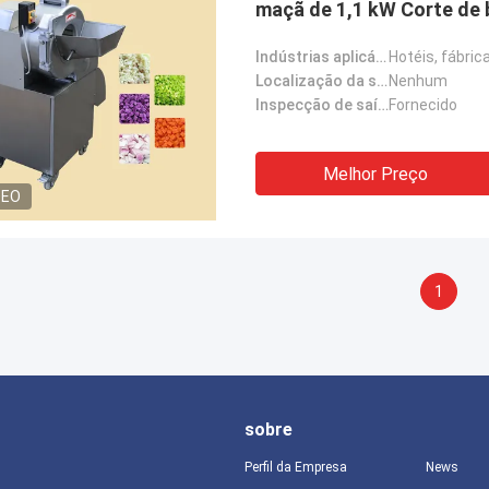
maçã de 1,1 kW Corte de
Indústrias aplicáveis:
Localização da sala de exposição:
Nenhum
Inspecção de saída por vídeo:
Fornecido
Melhor Preço
DEO
1
sobre
Perfil da Empresa
News