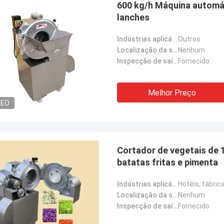
600 kg/h Máquina automát
lanches
Indústrias aplicáveis:
Outros
Localização da sala de exposição:
Nenhum
Inspecção de saída por vídeo:
Fornecido
Melhor Preço
DEO
Cortador de vegetais de 
batatas fritas e pimenta
Indústrias aplicáveis:
Localização da sala de exposição:
Nenhum
Inspecção de saída por vídeo:
Fornecido