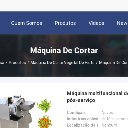
Quem Somos
Produtos
Vídeos
New
Máquina De Cortar
sa
/
Produtos
/
Máquina De Corte Vegetal Do Fruto
/
Máquina De Cor
Máquina multifuncional d
pós-serviço
Condição:
Novos
Indústrias aplicáveis:
Localização da sala de exposição:
Nenhum