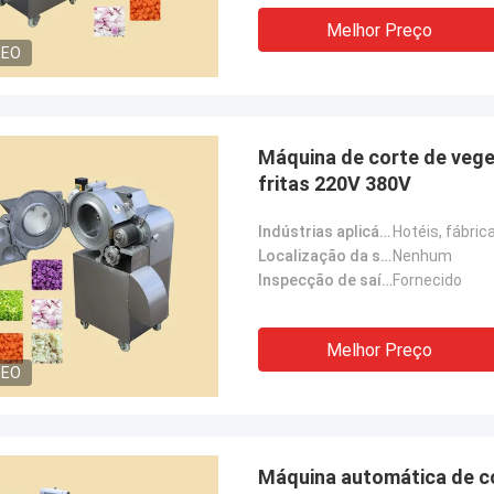
Melhor Preço
DEO
Máquina de corte de veget
fritas 220V 380V
Indústrias aplicáveis:
Localização da sala de exposição:
Nenhum
Inspecção de saída por vídeo:
Fornecido
Melhor Preço
DEO
Máquina automática de co