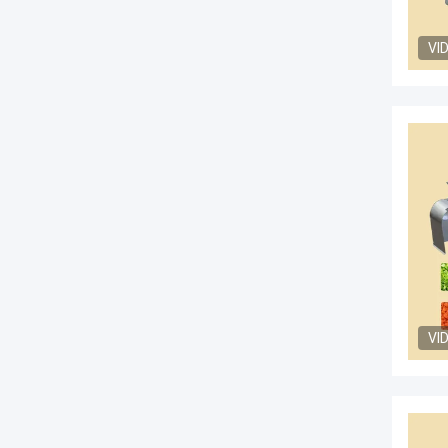
VI
VI