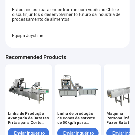
Estou ansioso para encontrar-me com vocês no Chile e
discutir juntos o desenvolvimento futuro da indústria de
processamento de alimentos!
Equipa Joyshine
Recommended Products
Linha de Produção
Linha de produção
Máquina
Avançada de Batatas
de cones de sorvete
Personalizável
Fritas para Corte
de 50kg/h para
Fazer Batatas 
Preciso de Batatas
produtos acabados,
Congeladas pa
com Espessura de 2-
batatas fritas, alta
Produção de B
Enviar inquérito
Enviar inquérito
Enviar inqu