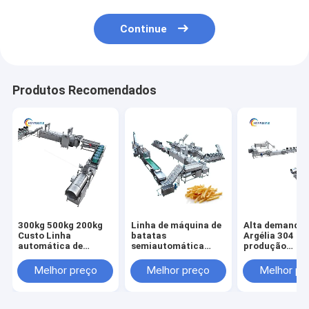
Continue
Produtos Recomendados
300kg 500kg 200kg
Linha de máquina de
Alta demanda 
Custo Linha
batatas
Argélia 304 lin
automática de
semiautomática
produção
produção de batatas
para produção de
automática de
fritas precisa de
batatas fritas de
batatas fritas
Melhor preço
Melhor preço
Melhor pr
batatas fritas
mandioca grossas e
congeladas de
uniformes
inoxidável