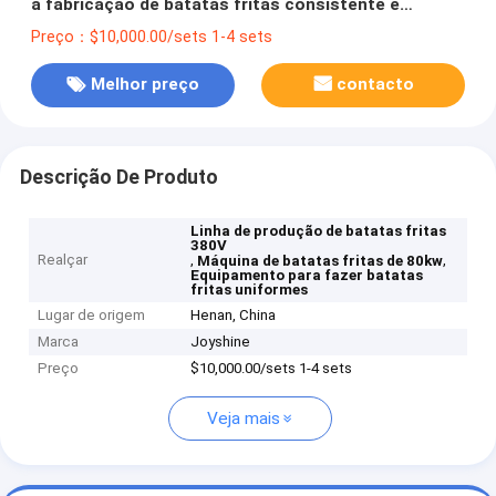
a fabricação de batatas fritas consistente e
uniforme
Preço：$10,000.00/sets 1-4 sets
Melhor preço
contacto
Descrição De Produto
Linha de produção de batatas fritas
380V
Realçar
,
,
Máquina de batatas fritas de 80kw
Equipamento para fazer batatas
fritas uniformes
Lugar de origem
Henan, China
Marca
Joyshine
Preço
$10,000.00/sets 1-4 sets
Veja mais