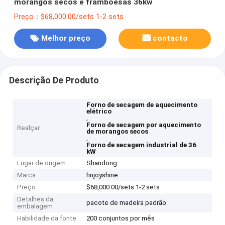
morangos secos e framboesas 36kw
Preço：$68,000.00/sets 1-2 sets
Melhor preço
contacto
Descrição De Produto
Forno de secagem de aquecimento
elétrico
,
Forno de secagem por aquecimento
Realçar
de morangos secos
,
Forno de secagem industrial de 36
kW
Lugar de origem
Shandong
Marca
hnjoyshine
Preço
$68,000.00/sets 1-2 sets
Detalhes da
pacote de madeira padrão
embalagem
Habilidade da fonte
200 conjuntos por mês