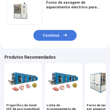
Forno de secagem de
aquecimento eléctrico para
morangos secos e
framboesas 36kw
Continue
Produtos Recomendados
Frigorífico de túnel
Linha de
Forno de seca
IQF de aço inoxidável
processamento de
por aquecimen