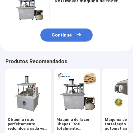
Roti Maker máquina de fazer
pão dentro do seu orçamento
Continue
Produtos Recomendados
Obtenha rotis
Máquina de fazer
Máquina de
perfeitamente
Chapati Roti
torrefação
redondos a cada vez
totalmente
automática de
com o melhor
automática com
avelãs