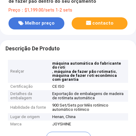
de fazer pão dentro do seu orçamento
Preço：$1,199.00/sets 1-2 sets
Melhor preço
contacto
Descrição De Produto
máquina automática do fabricante
do roti
Realçar
,
,
máquina de fazer pão rotimatic
máquina de fazer roti econômica
com garantia
Certificação
CE ISO
Detalhes da
Exportação de embalagens de madeira
embalagem
de rotímata automática
900 Set/Sets por Mês rotímico
Habilidade da fonte
automático rotímico
Lugar de origem
Henan, China
Marca
JOYSHINE