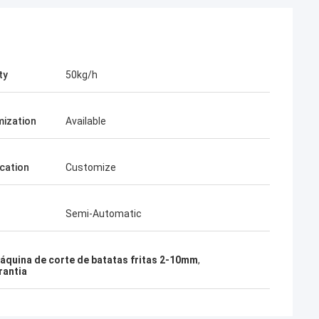
ty
50kg/h
ization
Available
ication
Customize
Semi-Automatic
áquina de corte de batatas fritas 2-10mm
,
rantia