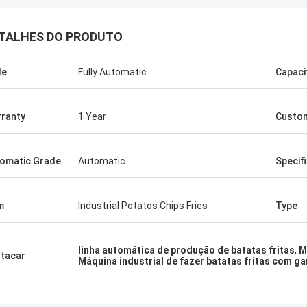
TALHES DO PRODUTO
le
Fully Automatic
Capaci
ranty
1 Year
Custom
omatic Grade
Automatic
Specif
m
Industrial Potatos Chips Fries
Type
linha automática de produção de batatas fritas
,
M
tacar
Máquina industrial de fazer batatas fritas com ga