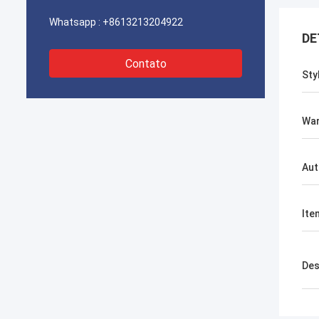
Whatsapp :
+8613213204922
DE
Contato
Sty
War
Aut
Ite
Des