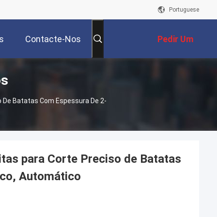
Portuguese
s
Contacte-Nos
Pedir Um
os
Orçamento
so De Batatas Com Espessura De 2-
tas para Corte Preciso de Batatas
co, Automático