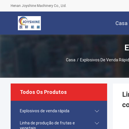
Henan Joyshine Machinery Co., Ltd.
Casa
E
Casa
/
Explosivos De Venda Rápi
Todos Os Produtos
Li
c
Explosivos de venda rápida
Linha de produção de frutas e
vegetais